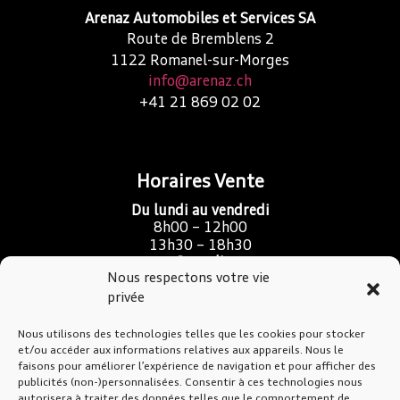
Arenaz Automobiles et Services SA
Route de Bremblens 2
1122
Romanel-sur-Morges
info@arenaz.ch
+41 21 869 02 02
Horaires Vente
Du lundi au vendredi
8h00 – 12h00
13h30 – 18h30
Samedi
Nous respectons votre vie
9h00 – 16h00
privée
Nous utilisons des technologies telles que les cookies pour stocker
SAV Atelier & Carrosserie
et/ou accéder aux informations relatives aux appareils. Nous le
faisons pour améliorer l’expérience de navigation et pour afficher des
Du lundi au jeudi
publicités (non-)personnalisées. Consentir à ces technologies nous
7h30 – 12h00
autorisera à traiter des données telles que le comportement de